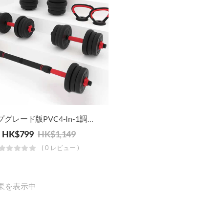
アップグレード版PVC4-In-1調整可能ダンベル‧バーベル‧ケトルベルセット‧プッシュアップスタンド
HK$
799
HK$
1,149
( 0 レビュー )
果を表示中