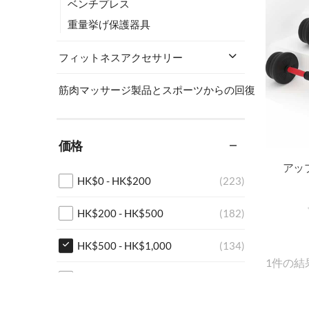
ベンチプレス
重量挙げ保護器具
フィットネスアクセサリー
筋肉マッサージ製品とスポーツからの回復
価格
HK$
0
-
HK$
200
(223)
HK$
200
-
HK$
500
(182)
HK$
500
-
HK$
1,000
(134)
1件の結
HK$
1,000
+
(460)