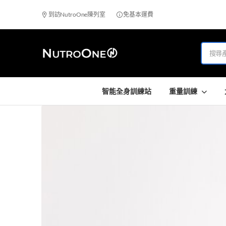
到訪NutroOne陳列室
免基本運費
智能全身訓練站
重量訓練