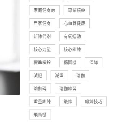
家庭健身房
專業槓鈴
居家健身
心血管健康
新陳代謝
有氧運動
核心力量
核心訓練
標準槓鈴
橢圓機
深蹲
減肥
減重
瑜伽
瑜伽磚
瑜伽練習
重量訓練
鍛煉
鍛煉技巧
飛鳥機