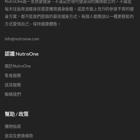
NutroOne由一支熱愛健身、不滿足於現代健身房的團隊創立的。不論是
每天往返奔波健身房還是購買健身會籍，或是市面上充斥的參差不齊的健
身方案，都不是我們提倡的最佳健身方式。每個人都應該以一種更輕鬆的
方式愛惜自己、保持健康體態。
info@nutroone.com
認識 NutroOne
關於NutroOne
售後服務
送貨服務
聯絡我們
幫助 / 政策
購物指南
退貨及更換條款