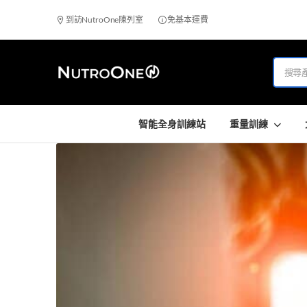
到訪NutroOne陳列室
免基本運費
智能全身訓練站
重量訓練