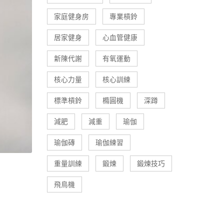
家庭健身房
專業槓鈴
居家健身
心血管健康
新陳代謝
有氧運動
核心力量
核心訓練
標準槓鈴
橢圓機
深蹲
減肥
減重
瑜伽
瑜伽磚
瑜伽練習
重量訓練
鍛煉
鍛煉技巧
飛鳥機