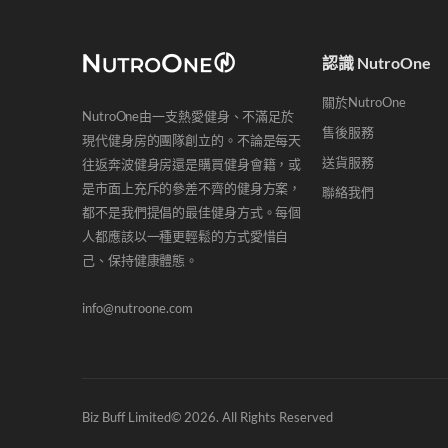
認識 NutroOne
關於NutroOne
NutroOne由一支熱愛健身、不滿足於
售後服務
現代健身房的團隊創立的。不論是每天
送貨服務
往返奔波健身房還是購買健身會籍，或
是市面上充斥的參差不齊的健身方案，
聯絡我們
都不是我們提倡的最佳健身方式。每個
人都應該以一種更輕鬆的方式愛惜自
己、保持健康體態。
info@nutroone.com
Biz Buff Limited© 2026. All Rights Reserved