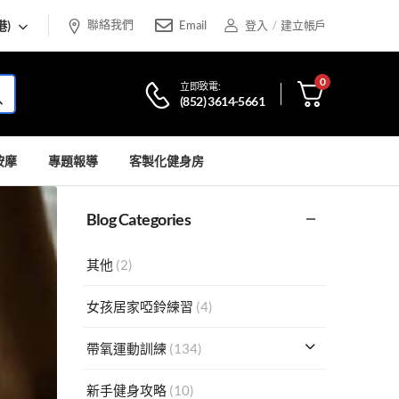
聯絡我們
港)
Email
登入
/
建立帳戶
0
立即致電:
(852) 3614-5661
按摩
專題報導
客製化健身房
Blog Categories
其他
(2)
女孩居家啞鈴練習
(4)
帶氧運動訓練
(134)
新手健身攻略
(10)