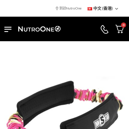
中文 (香港)
到訪NutroOne陳列室
免基本運費
0