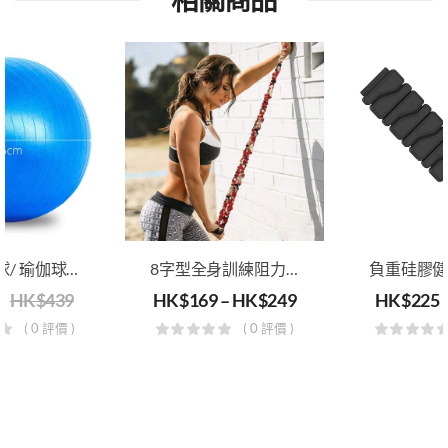
全身平衡球/ 瑜伽球 75厘米
8字型全身訓練阻力帶
9
HK$
439
HK$
169
–
HK$
249
HK$
225
( 0 評價 )
( 0 評價 )