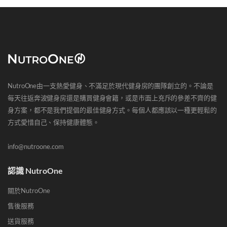
NutroOne由一支熱愛健身、不滿足於現代健身房的團隊創立的。不論是
每天往返奔波健身房還是購買健身會籍，或是市面上充斥的參差不齊的健
身方案，都不是我們提倡的最佳健身方式。每個人都應該以一種更輕鬆的
方式愛惜自己、保持健康體態。
info@nutroone.com
認識 NutroOne
關於NutroOne
售後服務
送貨服務