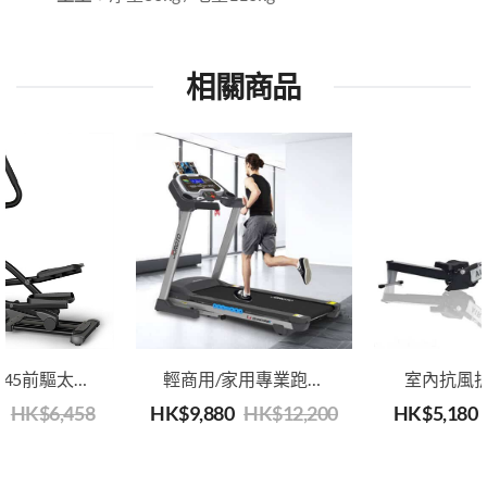
相關商品
Joroto MF45前驅太空漫步機 | 橢圓機（10kg飛輪）
輕商用/家用專業跑步機 Joroto L4 | 跑步，慢跑和步行機| 油壓式折疊
室內抗風
1
HK$
6,458
HK$
9,880
HK$
12,200
HK$
5,180