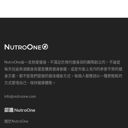
NutroOne由一支熱愛健身、不滿足於現代健身房的團隊創立的。不論是
每天往返奔波健身房還是購買健身會籍，或是市面上充斥的參差不齊的健
身方案，都不是我們提倡的最佳健身方式。每個人都應該以一種更輕鬆的
方式愛惜自己、保持健康體態。
info@nutroone.com
認識 NutroOne
關於NutroOne