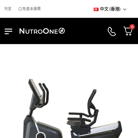
中文 (香港)
陳列室
免基本運費
0