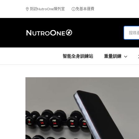
到訪NutroOne陳列室
免基本運費
智能全身訓練站
重量訓練