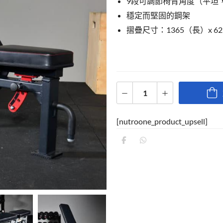
9段可調節椅背角度（平坦
穩定而堅固的鋼架
摺疊尺寸：1365（長）x 62
[nutroone_product_upsell]