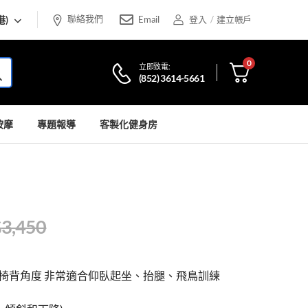
聯絡我們
港)
Email
登入
/
建立帳戶
0
立即致電:
(852) 3614-5661
按摩
專題報導
客製化健身房
$
3,450
椅背角度 非常適合仰臥起坐、抬腿、飛鳥訓練