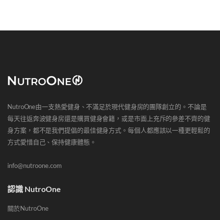
NutroOne由一支熱愛健身、不滿足於現代健身房的團隊創立的。不論是
每天往返奔波健身房還是購買健身會籍，或是市面上充斥的參差不齊的健
身方案，都不是我們提倡的最佳健身方式。每個人都應該以一種更輕鬆的
方式愛惜自己、保持健康體態。
info@nutroone.com
認識 NutroOne
關於NutroOne