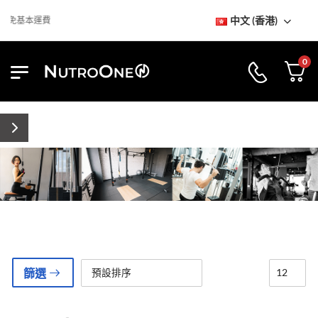
中文 (香港)
免基本運費
0
篩選