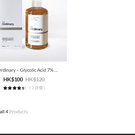
The Ordinary – Glycolic Acid 7% Toning Solution 化妝水
HK$
100
HK$
120
( 3 評價 )
all 4
Products