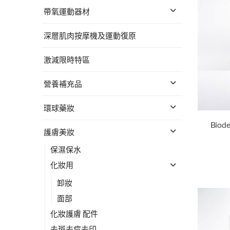
帶氧運動器材
深層肌肉按摩機及運動復原
激減限時特區
營養補充品
環球藥妝
護膚美妝
保濕保水
化妝用
卸妝
面部
化妝護膚 配件
去斑去痘去印