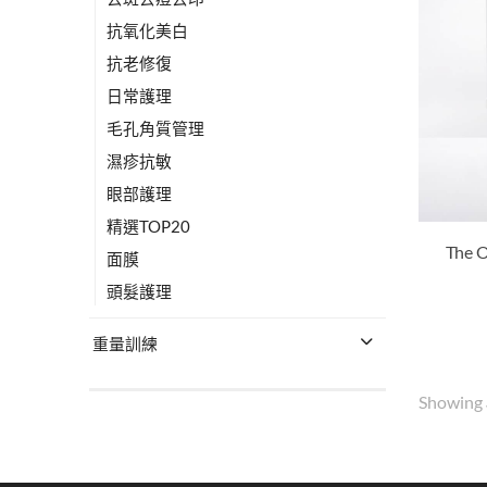
抗氧化美白
抗老修復
日常護理
毛孔角質管理
濕疹抗敏
眼部護理
精選TOP20
面膜
頭髮護理
重量訓練
Showing
金額
HK$
0
-
HK$
200