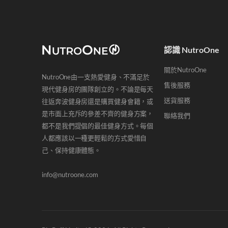
(223)
HK$
200
-
HK$
500
(182)
HK$
500
-
HK$
1,000
(134)
認識 NutroOne
關於NutroOne
HK$
1,000
+
(460)
NutroOne由一支熱愛健身、不滿足於
售後服務
現代健身房的團隊創立的。不論是每天
送貨服務
往返奔波健身房還是購買健身會籍，或
是市面上充斥的參差不齊的健身方案，
聯絡我們
都不是我們提倡的最佳健身方式。每個
人都應該以一種更輕鬆的方式愛惜自
己、保持健康體態。
info@nutroone.com