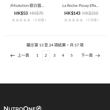
JMsolution 銀白蠶絲珍珠胺基酸蛋白面膜
La Roche-Posay Effaclar AI 清痘淨膚修護霜
HK$
53
HK$
70
HK$
143
HK$
210
( 0 評價 )
( 0 評價 )
顯示第 13 至 24 項結果，共 57 項
上一頁
1
2
3
4
5
下一頁