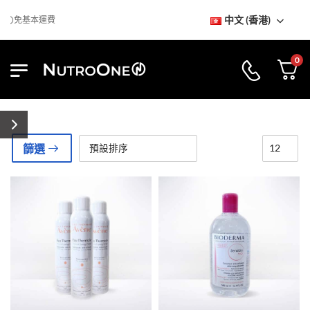
中文 (香港)
免基本運費
0
篩選