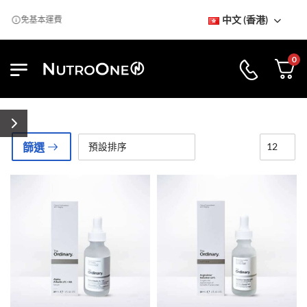
中文 (香港)
免基本運費
0
篩選