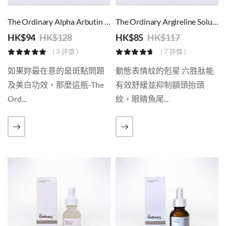
The Ordinary Alpha Arbutin 2% + HA 淡化色斑色素
The Ordinary Argireline Solution 10% 六勝肽抗老精華
HK$
94
HK$
128
HK$
85
HK$
117
( 3 評價 )
( 7 評價 )
如果妳最在意的是斑點問題
動態表情紋的剋星 六胜肽能
及美白功效，那麼這瓶-The
有效舒緩並抑制額頭抬頭
Ord...
紋，眼睛魚尾...