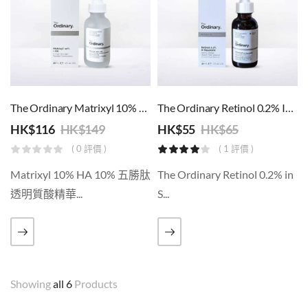
The Ordinary Matrixyl 10% + HA 10%五勝肽 透明質酸精華
The Ordinary Retinol 0.2% In Squalane( 30ml )
HK$
116
HK$
149
HK$
55
HK$
65
( 0 評價 )
( 1 評價 )
Matrixyl 10% HA 10% 五勝肽
The Ordinary Retinol 0.2% in
透明質酸精華...
S...
Showing
all 6
Products