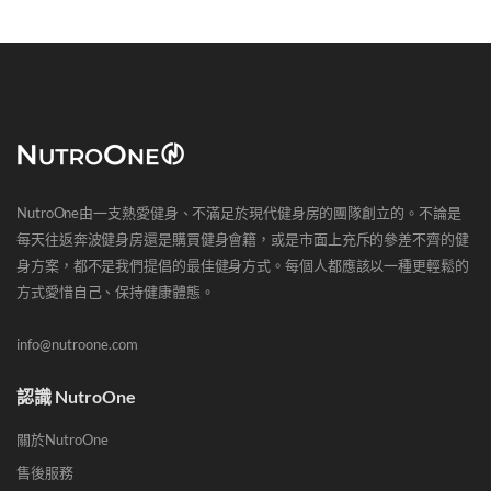
NutroOne由一支熱愛健身、不滿足於現代健身房的團隊創立的。不論是
每天往返奔波健身房還是購買健身會籍，或是市面上充斥的參差不齊的健
身方案，都不是我們提倡的最佳健身方式。每個人都應該以一種更輕鬆的
方式愛惜自己、保持健康體態。
info@nutroone.com
認識 NutroOne
關於NutroOne
售後服務