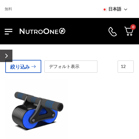
日本語
送料無料
0
絞り込み
回復
回復