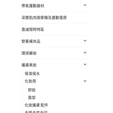
帶氧運動器材
深層肌肉按摩機及運動復原
激減限時特區
營養補充品
環球藥妝
護膚美妝
保濕保水
化妝用
卸妝
面部
化妝護膚 配件
去斑去痘去印