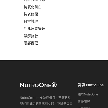
抗氧化美白
抗老修復
日常護理
毛孔角質管理
濕疹抗敏
眼部護理
精選TOP20
面膜
頭髮護理
重量訓練
認識 NutroOne
關於NutroOne
金額
NutroOne由一支熱愛健身、不滿足於
售後服務
現代健身房的團隊創立的。不論是每天
HK$
0
-
HK$
200